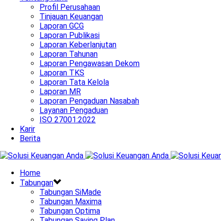
Profil Perusahaan
Tinjauan Keuangan
Laporan GCG
Laporan Publikasi
Laporan Keberlanjutan
Laporan Tahunan
Laporan Pengawasan Dekom
Laporan TKS
Laporan Tata Kelola
Laporan MR
Laporan Pengaduan Nasabah
Layanan Pengaduan
ISO 27001:2022
Karir
Berita
Home
Tabungan
Tabungan SiMade
Tabungan Maxima
Tabungan Optima
Tabungan Saving Plan