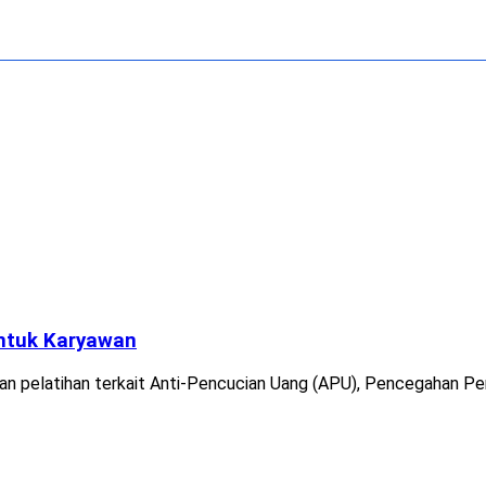
ntuk Karyawan
 pelatihan terkait Anti-Pencucian Uang (APU), Pencegahan Pen