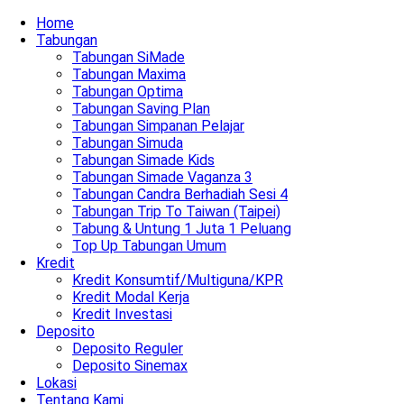
Home
Tabungan
Tabungan SiMade
Tabungan Maxima
Tabungan Optima
Tabungan Saving Plan
Tabungan Simpanan Pelajar
Tabungan Simuda
Tabungan Simade Kids
Tabungan Simade Vaganza 3
Tabungan Candra Berhadiah Sesi 4
Tabungan Trip To Taiwan (Taipei)
Tabung & Untung 1 Juta 1 Peluang
Top Up Tabungan Umum
Kredit
Kredit Konsumtif/Multiguna/KPR
Kredit Modal Kerja
Kredit Investasi
Deposito
Deposito Reguler
Deposito Sinemax
Lokasi
Tentang Kami