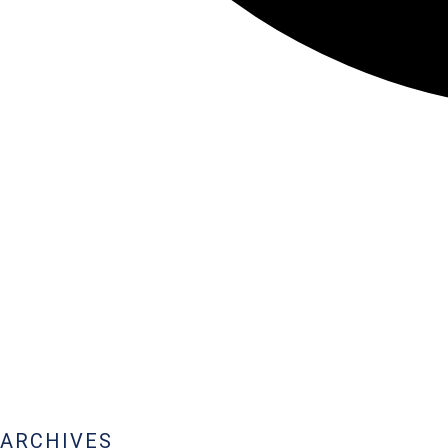
ARCHIVES