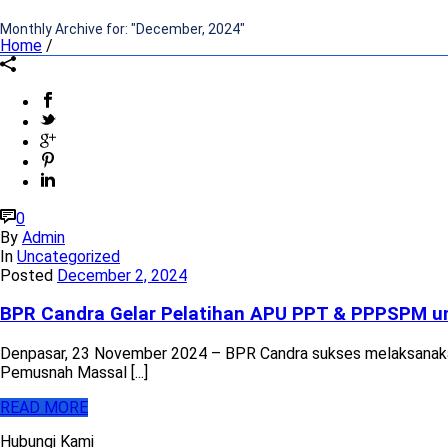
Monthly Archive for: "December, 2024"
Home
/
0
By
Admin
In
Uncategorized
Posted
December 2, 2024
BPR Candra Gelar Pelatihan APU PPT & PPPSPM u
Denpasar, 23 November 2024 – BPR Candra sukses melaksanakan
Pemusnah Massal [...]
READ MORE
Hubungi Kami