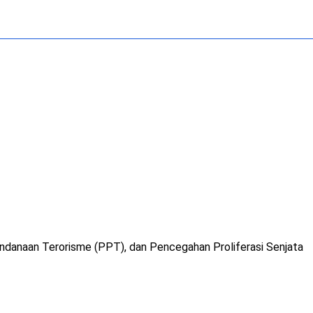
danaan Terorisme (PPT), dan Pencegahan Proliferasi Senjata