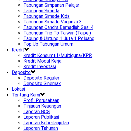
Tabungan Simpanan Pelajar
Tabungan Simuda
Tabungan Simade Kids
Tabungan Simade Vaganza 3
Tabungan Candra Berhadiah Sesi 4
Tabungan Trip To Taiwan (Taipei)
Tabung & Untung 1 Juta 1 Peluang
Top Up Tabungan Umum
Kredit
Kredit Konsumtif/Multiguna/KPR
Kredit Modal Kerja
Kredit Investasi
Deposito
Deposito Reguler
Deposito Sinemax
Lokasi
Tentang Kami
Profil Perusahaan
Tinjauan Keuangan
Laporan GCG
Laporan Publikasi
Laporan Keberlanjutan
Laporan Tahunan