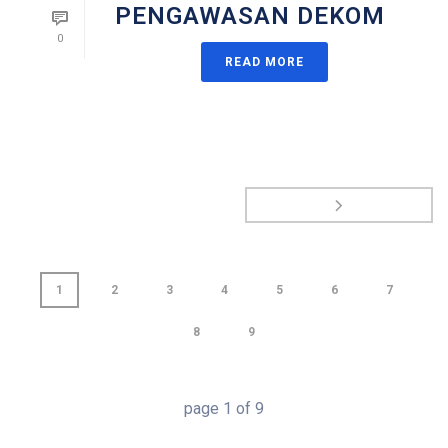
PENGAWASAN DEKOM
0
READ MORE
1
2
3
4
5
6
7
8
9
page
1
of
9