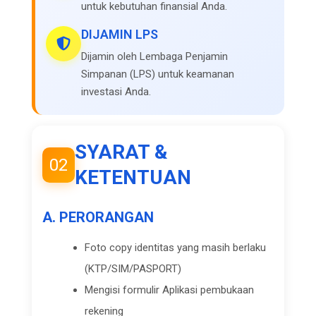
untuk kebutuhan finansial Anda.
DIJAMIN LPS
Dijamin oleh Lembaga Penjamin
Simpanan (LPS) untuk keamanan
investasi Anda.
SYARAT &
02
KETENTUAN
A. PERORANGAN
Foto copy identitas yang masih berlaku
(KTP/SIM/PASPORT)
Mengisi formulir Aplikasi pembukaan
rekening