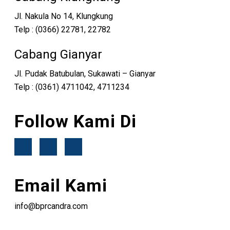
Jl. Nakula No 14, Klungkung
Telp : (0366) 22781, 22782
Cabang Gianyar
Jl. Pudak Batubulan, Sukawati – Gianyar
Telp : (0361) 4711042, 4711234
Follow Kami Di
Email Kami
info@bprcandra.com