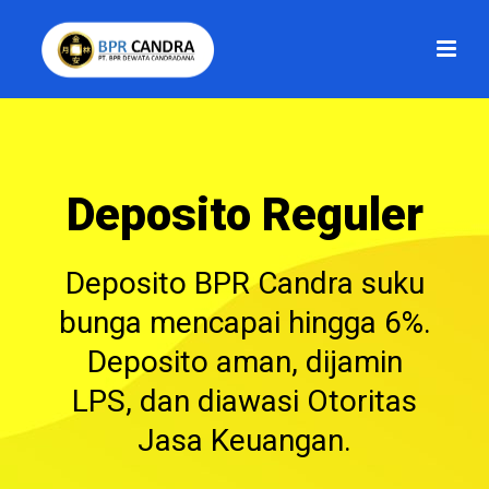
Deposito Reguler
Deposito BPR Candra suku
bunga mencapai hingga 6%.
Deposito aman, dijamin
LPS, dan diawasi Otoritas
Jasa Keuangan.